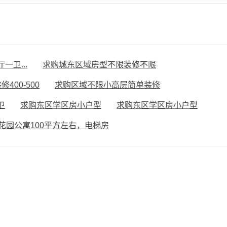
卫...
求购城东区域房型不限装修不限
400-500
求购区域不限小高层简单装修
卫
求购东区学区房小户型
求购东区学区房小户型
花园公寓100平方左右，电梯房