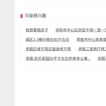
可能感兴趣
我想要租房子
求购市中心区房型不限一室一厅一
城区1-3楼价格在80万左右
求租市中心简单装修
求租区域不限店面装修不限
求租三室两厅两
求租:欢乐家园50平方左右的单身公寓...
求租