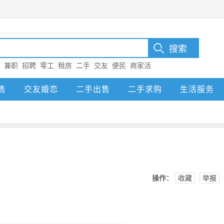
：
兼职
招聘
零工
租房
二手
交友
便民
商家活
售
交友婚恋
二手出售
二手求购
生活服务
操作：
收藏
举报