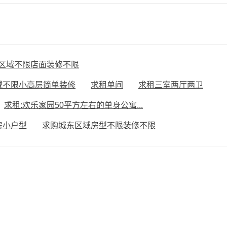
区域不限店面装修不限
域不限小高层简单装修
求租单间
求租三室两厅两卫
求租:欢乐家园50平方左右的单身公寓...
房小户型
求购城东区域房型不限装修不限