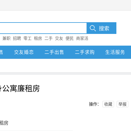
：
兼职
招聘
零工
租房
二手
交友
便民
商家活
售
交友婚恋
二手出售
二手求购
生活服务
身公寓廉租房
操作：
收藏
举报
租房