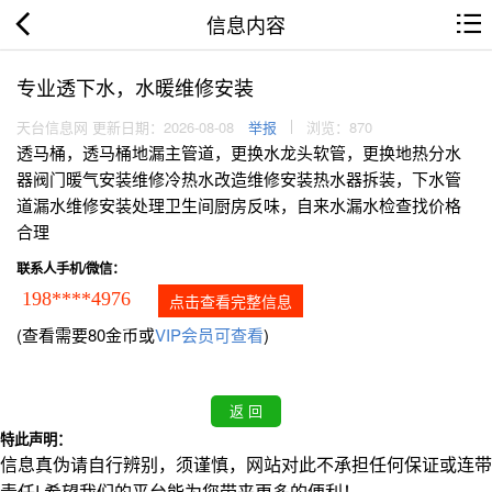
信息内容
专业透下水，水暖维修安装
天台信息网 更新日期：2026-08-08
举报
浏览：870
透马桶，透马桶地漏主管道，更换水龙头软管，更换地热分水
器阀门暖气安装维修冷热水改造维修安装热水器拆装，下水管
道漏水维修安装处理卫生间厨房反味，自来水漏水检查找价格
合理
联系人手机/微信：
198****4976
点击查看完整信息
(查看需要80金币或
VIP会员可查看
)
特此声明：
信息真伪请自行辨别，须谨慎，网站对此不承担任何保证或连带
责任! 希望我们的平台能为您带来更多的便利！