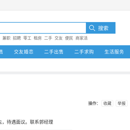
：
兼职
招聘
零工
租房
二手
交友
便民
商家活
售
交友婚恋
二手出售
二手求购
生活服务
操作：
收藏
举报
先，待遇面议。联系郭经理