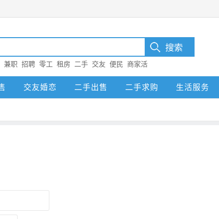
：
兼职
招聘
零工
租房
二手
交友
便民
商家活
售
交友婚恋
二手出售
二手求购
生活服务