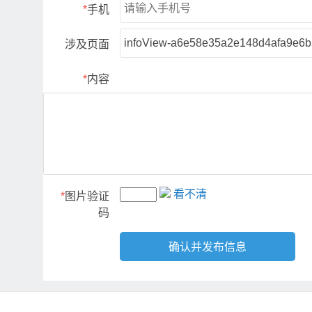
*
手机
涉及页面
*
内容
看不清
*
图片验证
码