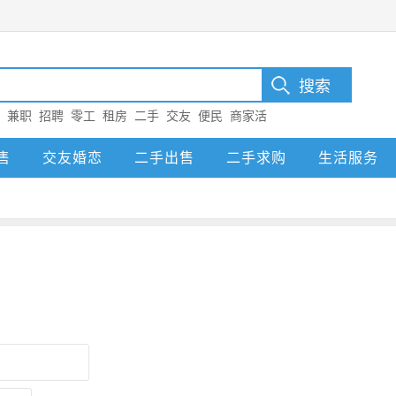
：
兼职
招聘
零工
租房
二手
交友
便民
商家活
售
交友婚恋
二手出售
二手求购
生活服务