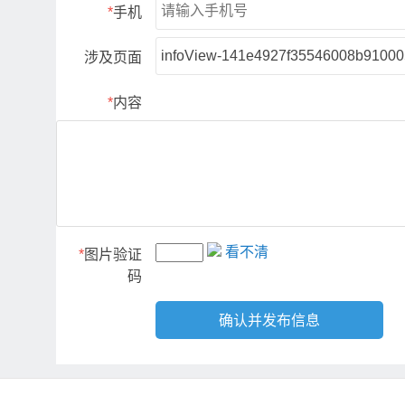
*
手机
涉及页面
*
内容
看不清
*
图片验证
码